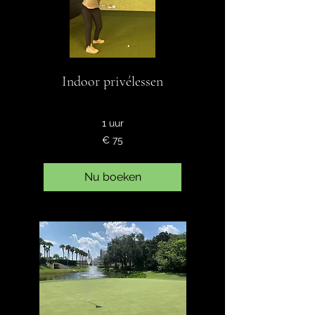
Indoor privélessen
1 uur
75
€ 75
euro
Nu boeken