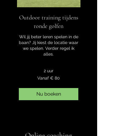
Outdoor training tijdens
ronde golfen
Wil jij beter leren spelen in de
baan? Jij kiest de locatie waar
we spelen. Verder regel ik
alles.
2 uur
Vanaf
Vanaf € 80
80
euro
Nu boeken
Online coaching