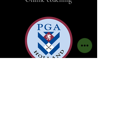
Online coaching
Krijg online coaching met
video analyses en structuur in
je trainingen.
30 min.
Prijzen
Prijzen vanaf €35
vanaf
€35